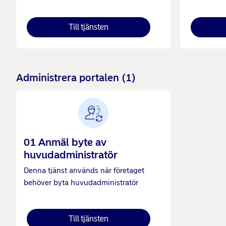
Till tjänsten
Administrera portalen (
1
)
01 Anmäl byte av
huvudadministratör
Denna tjänst används när företaget
behöver byta huvudadministratör
Till tjänsten