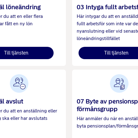
l löneändring
03 Intyga fullt arbets
 du att en eller flera
Här intygar du att en anställd
ar fått en ny lön
fullt arbetsför som inte var de
nyanslutning eller vid senast
löneändringstillfället
Till tjänsten
Till tjänsten
l avslut
07 Byte av pensionsp
förmånsgrupp
 du att en anställning eller
 ska eller har avslutats
Här anmäler du när en anstäl
byta pensionsplan/förmånsg