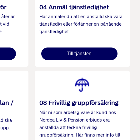
för
04 Anmäl tjänstledighet
 åter är
Här anmäler du att en anställd ska vara
t vid
tjänstledig eller förlänger en pågående
e
tjänstledighet
Till tjänsten
lan /
08 Frivillig gruppförsäkring
När ni som arbetsgivare är kund hos
Nordea Liv & Pension erbjuds era
ld ska
anställda att teckna frivillig
rupp.
gruppförsäkring. Här finns mer info till